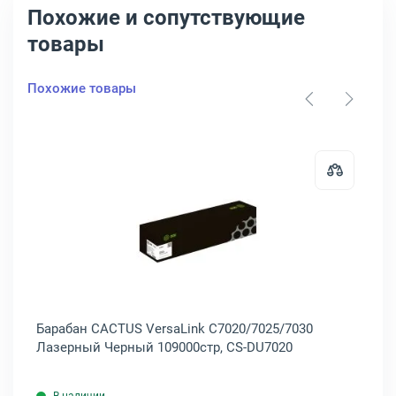
Похожие и сопутствующие
товары
Похожие товары
урный 16500стр, 106R03747
артридж Xerox VersaLink C7020/7025/7030 Лазерный Желтый 16500
Открыть товар: Барабан CACTUS 
0
Барабан CACTUS VersaLink C7020/7025/7030
То
Лазерный Черный 109000стр, CS-DU7020
C7
CS