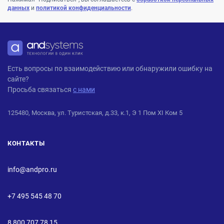
данных
и
политикой конфиденциальности
.
ANDPRO
Есть вопросы по взаимодействию или обнаружили ошибку на
сайте?
Просьба связаться
с нами
125480, Москва, ул. Туристская, д.33, к.1, Э 1 Пом XI Ком 5
КОНТАКТЫ
info@andpro.ru
+7 495 545 48 70
8 800 707 78 15