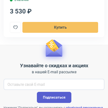
В наличии
3 530 ₽
3
Купить
Узнавайте о скидках и акциях
в нашей E-mail рассылке
Подписаться
Нажимая "Подписаться", вы соглашаетесь с
обработкой персональных