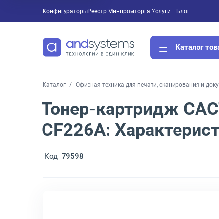
Конфигураторы
Реестр Минпромторга
Услуги
Блог
Каталог тов
Каталог
Офисная техника для печати, сканирования и док
Тонер-картридж CAC
CF226A: Характерис
Код
79598