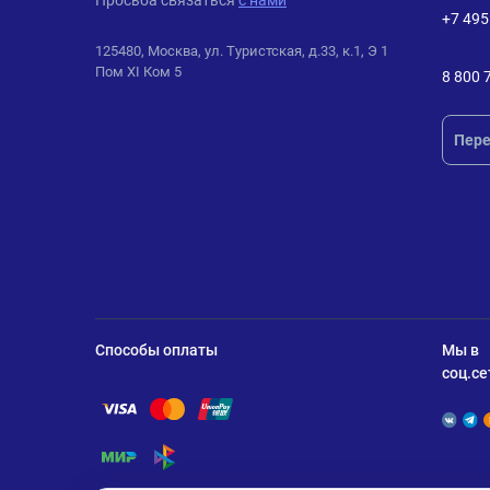
Просьба связаться
с нами
+7 495
125480, Москва, ул. Туристская, д.33, к.1, Э 1
Пом XI Ком 5
8 800 
Пере
Способы оплаты
Мы в
соц.се
Помощь по оплате Visa
Помощь по оплате Mastercard
Помощь по оплате UnionPay
Помощь по оплате Мир
Помощь по оплате СБП