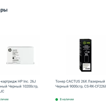
ары
р, CF226X
ридж G&G 26X Лазерный Черный 9000стр, GG-CF226X
Открыть товар: Тонер-картридж HP Inc. 26J Лазерный
Открыть тов
-картридж HP Inc. 26J
Тонер CACTUS 26X Лазерный
ный Черный 10200стр,
Черный 9000стр, CS-RK-CF226
6JC
аличии
В наличии