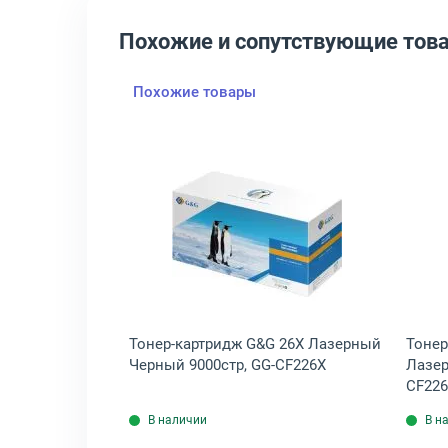
Похожие и сопутствующие тов
Похожие товары
 Лазерный Черный 9000стр (2шт.), CF226XD
крыть товар: Тонер-картридж HP Inc. 26X Лазерный Черный 9000ст
Открыть товар: Тонер-карт
nc. 26X
Тонер-картридж G&G 26X Лазерный
Тонер
00стр, CF226X
Черный 9000стр, GG-CF226X
Лазер
CF22
В наличии
В н