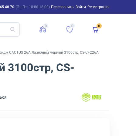
45 48 70
(Пн-Пт: 10:00-18:00)
Перезвонить
Войти
Регистрация
0
0
0
ридж CACTUS 26A Лазерный Черный 3100стр, CS-CF226A
 3100стр, CS-
ься