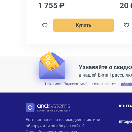
1 755 ₽
20 
пить
Купить
Узнавайте о скидк
в нашей E-mail рассылк
Нажимая "Подписаться", вы соглашаетесь с
обраб
КОНТ
ANDPRO
Есть вопросы по взаимодействию или
info@a
обнаружили ошибку на сайте?