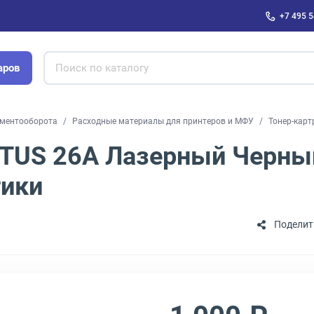
+7 495 5
аров
ументооборота
Расходные материалы для принтеров и МФУ
Тонер-карт
TUS 26A Лазерный Черный
тики
Поделит