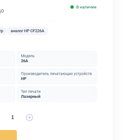
В наличии
ДО
тр
аналог HP CF226A
Модель
26A
Производитель печатающих устройств
HP
Тип печати
Лазерный