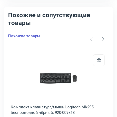
Похожие и сопутствующие
товары
Похожие товары
т клавиатура/мышь Logitech MK295 Беспроводной чёрный, 920-00
Открыть товар: Комплект клавиа
Комплект клавиатура/мышь Logitech MK295
Ко
Беспроводной чёрный, 920-009813
Бе