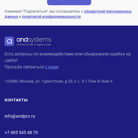
Нажимая "Подписаться", вы соглашаетесь с
обработкой персональных
данных
и
политикой конфиденциальности
.
ANDPRO
Есть вопросы по взаимодействию или обнаружили ошибку на
сайте?
Просьба связаться
с нами
125480, Москва, ул. Туристская, д.33, к.1, Э 1 Пом XI Ком 5
КОНТАКТЫ
info@andpro.ru
+7 495 545 48 70