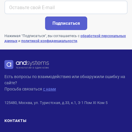
Подписаться
Нажимая "Подписаться", вы соглашаетесь с
обработкой персональных
данных
и
политикой конфиденциальности
.
ANDPRO
Есть вопросы по взаимодействию или обнаружили ошибку на
сайте?
Просьба связаться
с нами
125480, Москва, ул. Туристская, д.33, к.1, Э 1 Пом XI Ком 5
КОНТАКТЫ