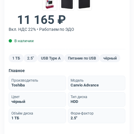
11 165 ₽
Вкл. НДС 22% • Работаем по ЭДО
В наличии
1 ТБ
2.5"
USB Type A
Питание по USB
чёрный
Главное
Производитель
Модель
Toshiba
Canvio Advance
Цвет
Тип диска
чёрный
HDD
Объём диска
Форм-фактор
1 ТБ
2.5"