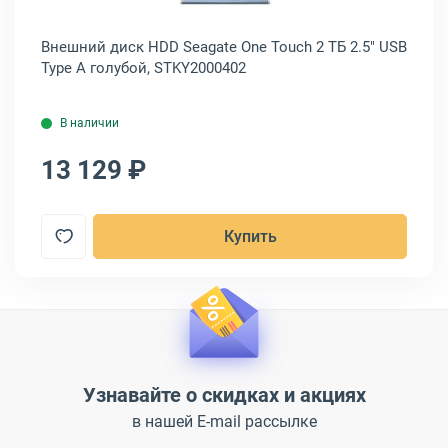
Внешний диск HDD Seagate One Touch 2 ТБ 2.5" USB
Вн
Type A голубой, STKY2000402
2.
В наличии
13 129 ₽
1
Купить
Узнавайте о скидках и акциях
в нашей E-mail рассылке