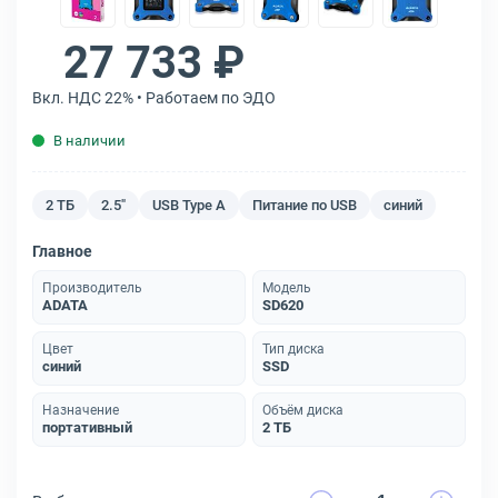
27 733 ₽
Вкл. НДС 22% • Работаем по ЭДО
В наличии
2 ТБ
2.5"
USB Type A
Питание по USB
синий
Главное
Производитель
Модель
ADATA
SD620
Цвет
Тип диска
синий
SSD
Назначение
Объём диска
портативный
2 ТБ