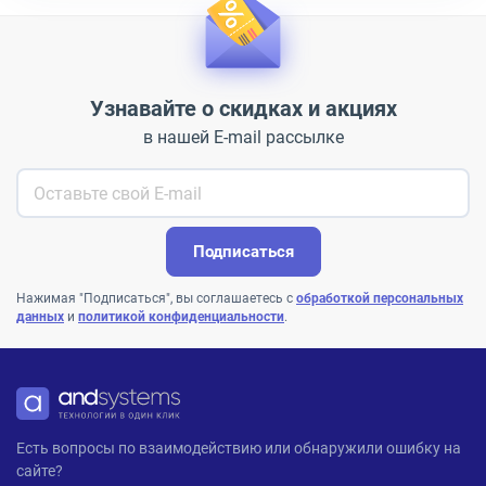
Узнавайте о скидках и акциях
в нашей E-mail рассылке
Подписаться
Нажимая "Подписаться", вы соглашаетесь с
обработкой персональных
данных
и
политикой конфиденциальности
.
ANDPRO
Есть вопросы по взаимодействию или обнаружили ошибку на
сайте?