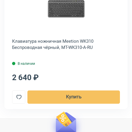
 B135N
ура мембранная OKLICK 890S Проводная серый, 1784239
Открыть товар: Клавиатура ножн
я
Клавиатура ножничная Meetion WK310
Кл
Беспроводная чёрный, MT-WK310-A-RU
ZL
В наличии
2 640 ₽
1
Купить