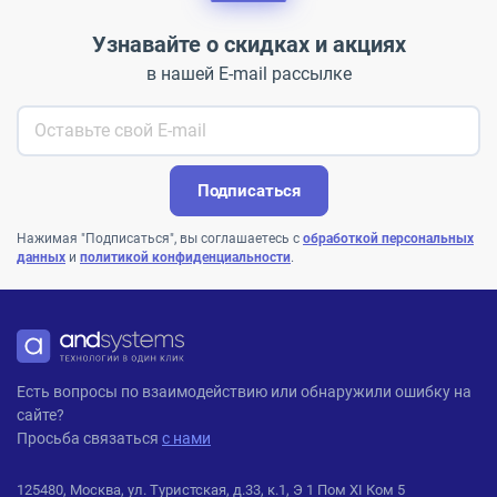
Узнавайте о скидках и акциях
в нашей E-mail рассылке
Подписаться
Нажимая "Подписаться", вы соглашаетесь с
обработкой персональных
данных
и
политикой конфиденциальности
.
ANDPRO
Есть вопросы по взаимодействию или обнаружили ошибку на
сайте?
Просьба связаться
с нами
125480, Москва, ул. Туристская, д.33, к.1, Э 1 Пом XI Ком 5