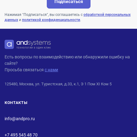
Подписаться
Нажимая "Подписаться", вы соглашаетесь с
обработкой персональных
данных
и
политикой конфиденциальности
.
ANDPRO
Есть вопросы по взаимодействию или обнаружили ошибку на
сайте?
Просьба связаться
с нами
125480, Москва, ул. Туристская, д.33, к.1, Э 1 Пом XI Ком 5
КОНТАКТЫ
info@andpro.ru
+7 495 545 48 70