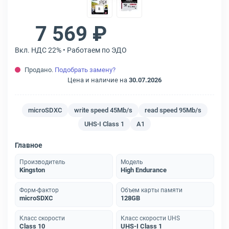
7 569 ₽
Вкл. НДС 22% • Работаем по ЭДО
Продано.
Подобрать замену?
Цена и наличие на
30.07.2026
microSDXC
write speed 45Mb/s
read speed 95Mb/s
UHS-I Class 1
A1
Главное
Производитель
Модель
Kingston
High Endurance
Форм-фактор
Объем карты памяти
microSDXC
128GB
Класс скорости
Класс скорости UHS
Class 10
UHS-I Class 1