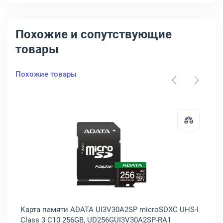
Похожие и сопутствующие
товары
Похожие товары
6GB, AUSDX256GUI3V30SA2-RA1
мяти Netac P500 Extreme Pro microSDXC UHS-I Class 3 C10 512GB, 
Открыть товар: Карта памяти ADA
Карта памяти ADATA UI3V30A2SP microSDXC UHS-I
Ка
Class 3 C10 256GB, UD256GUI3V30A2SP-RA1
UH