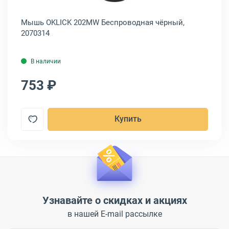
Мышь OKLICK 202MW Беспроводная чёрный,
Мы
2070314
чё
В наличии
753 ₽
6
Купить
Узнавайте о скидках и акциях
в нашей E-mail рассылке