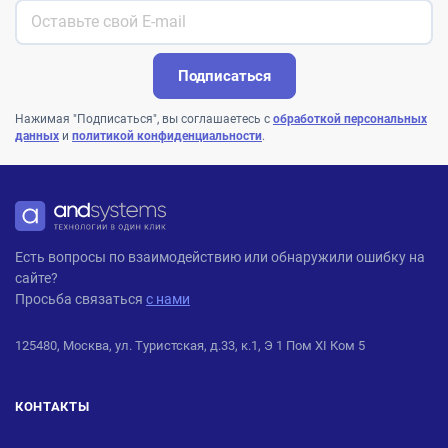
Подписаться
Нажимая "Подписаться", вы соглашаетесь с
обработкой персональных
данных
и
политикой конфиденциальности
.
ANDPRO
Есть вопросы по взаимодействию или обнаружили ошибку на
сайте?
Просьба связаться
с нами
125480, Москва, ул. Туристская, д.33, к.1, Э 1 Пом XI Ком 5
КОНТАКТЫ