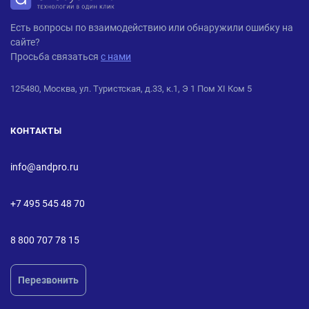
ANDPRO
Есть вопросы по взаимодействию или обнаружили ошибку на
сайте?
Просьба связаться
с нами
125480, Москва, ул. Туристская, д.33, к.1, Э 1 Пом XI Ком 5
КОНТАКТЫ
info@andpro.ru
+7 495 545 48 70
8 800 707 78 15
Перезвонить