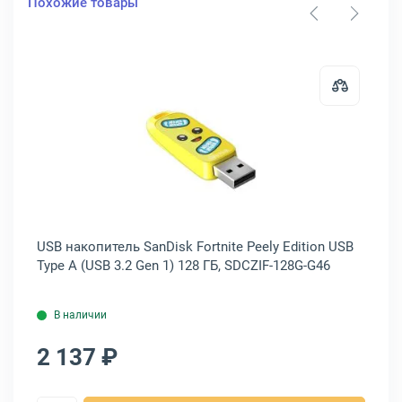
Похожие товары
ГБ, SDCZ73-128G-G46
питель SanDisk Cruzer Glide USB Type A (USB 3.2 Gen 1) 128 ГБ, SDC
Открыть товар: USB накопитель San
USB накопитель SanDisk Fortnite Peely Edition USB
US
Type A (USB 3.2 Gen 1) 128 ГБ, SDCZIF-128G-G46
Ge
В наличии
2 137 ₽
1