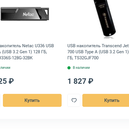
B 3.2 Gen 1) 128 ГБ, TS128GJF790K
ль Netac U182 USB Type A (USB 3.2 Gen 1) 128 ГБ, NT03U182N-128G
Открыть товар: USB накопитель Netac U336 USB Type A
Открыть това
акопитель Netac U336 USB
USB накопитель Transcend Jet
 (USB 3.2 Gen 1) 128 ГБ,
700 USB Type A (USB 3.2 Gen 1)
336S-128G-32BK
ГБ, TS32GJF700
аличии
В наличии
25 ₽
1 827 ₽
Купить
Купить