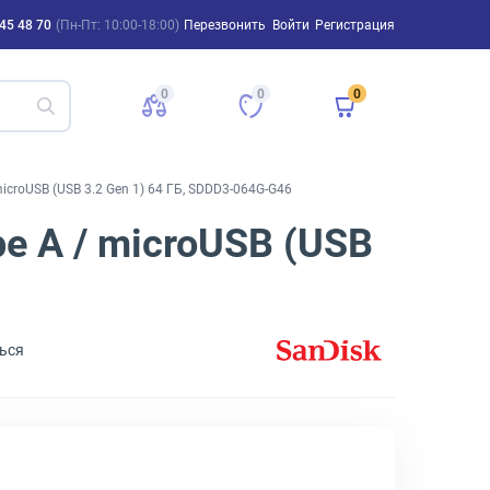
45 48 70
(Пн-Пт: 10:00-18:00)
Перезвонить
Войти
Регистрация
0
0
0
microUSB (USB 3.2 Gen 1) 64 ГБ, SDDD3-064G-G46
pe A / microUSB (USB
ься