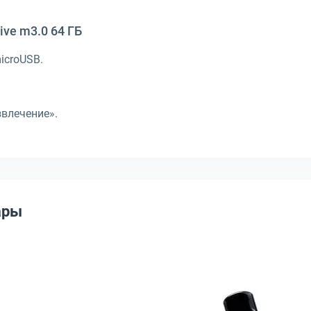
ive m3.0 64 ГБ
microUSB.
.
звлечение».
ары