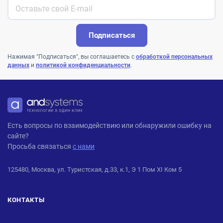
Подписаться
Нажимая "Подписаться", вы соглашаетесь с
обработкой персональных
данных
и
политикой конфиденциальности
.
ANDPRO
Есть вопросы по взаимодействию или обнаружили ошибку на
сайте?
Просьба связаться
с нами
125480, Москва, ул. Туристская, д.33, к.1, Э 1 Пом XI Ком 5
КОНТАКТЫ