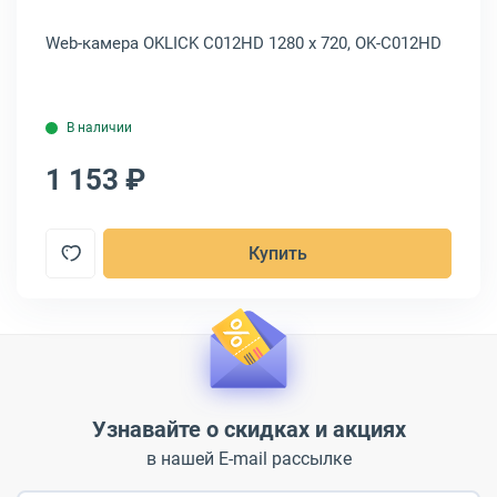
60-
Web-камера OKLICK C012HD 1280 x 720, OK-C012HD
We
В наличии
1 153 ₽
7
Купить
Узнавайте о скидках и акциях
в нашей E-mail рассылке