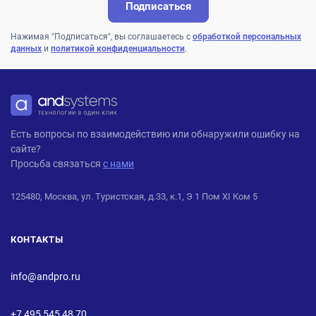
Подписаться
Нажимая "Подписаться", вы соглашаетесь с
обработкой персональных
данных
и
политикой конфиденциальности
.
ANDPRO
Есть вопросы по взаимодействию или обнаружили ошибку на
сайте?
Просьба связаться
с нами
125480, Москва, ул. Туристская, д.33, к.1, Э 1 Пом XI Ком 5
КОНТАКТЫ
info@andpro.ru
+7 495 545 48 70