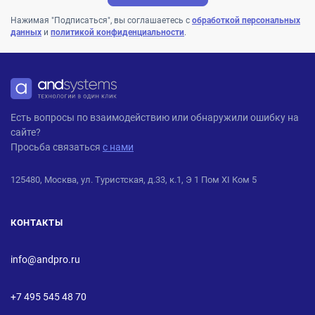
Нажимая "Подписаться", вы соглашаетесь с
обработкой персональных
данных
и
политикой конфиденциальности
.
ANDPRO
Есть вопросы по взаимодействию или обнаружили ошибку на
сайте?
Просьба связаться
с нами
125480, Москва, ул. Туристская, д.33, к.1, Э 1 Пом XI Ком 5
КОНТАКТЫ
info@andpro.ru
+7 495 545 48 70