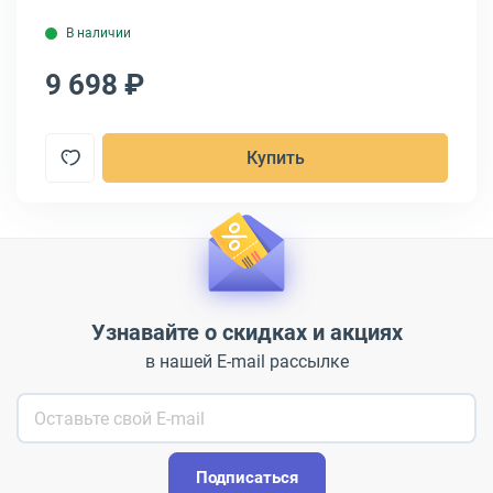
В наличии
9 698 ₽
3
Купить
Узнавайте о скидках и акциях
в нашей E-mail рассылке
Подписаться