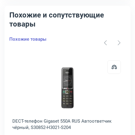
Похожие и сопутствующие
товары
Похожие товары
S
елефон Panasonic KX-TG2511RU Серый, KX-TG2511RUM
Открыть товар: DECT-телефон Gig
-
DECT-телефон Gigaset 550A RUS Автоответчик
DE
чёрный, S30852-H3021-S204