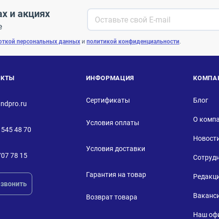
ах и акциях
е
откой персональных данных
и
политикой конфиденциальности
.
АКТЫ
ИНФОРМАЦИЯ
КОМПА
Сертификаты
Блог
ndpro.ru
О комп
Условия оплаты
 545 48 70
Новост
Условия доставки
707 78 15
Сотруд
Гарантия на товар
Редакц
звонить
Ваканс
Возврат товара
Наш оф