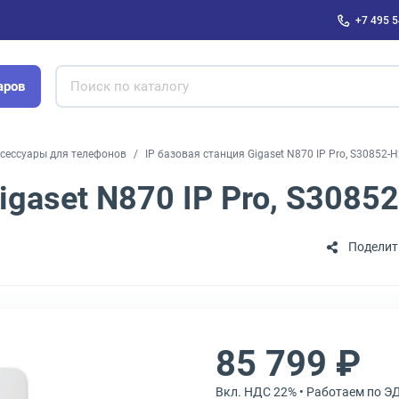
+7 495 5
аров
сессуары для телефонов
IP базовая станция Gigaset N870 IP Pro, S30852-
igaset N870 IP Pro, S308
Поделит
85 799 ₽
Вкл. НДС 22% • Работаем по Э