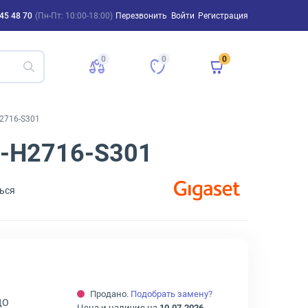
45 48 70
(Пн-Пт: 10:00-18:00)
Перезвонить
Войти
Регистрация
0
0
0
H2716-S301
52-H2716-S301
ься
Продано.
Подобрать замену?
ДО
Цена и наличие на
10.07.2026