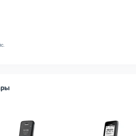
с.
ары