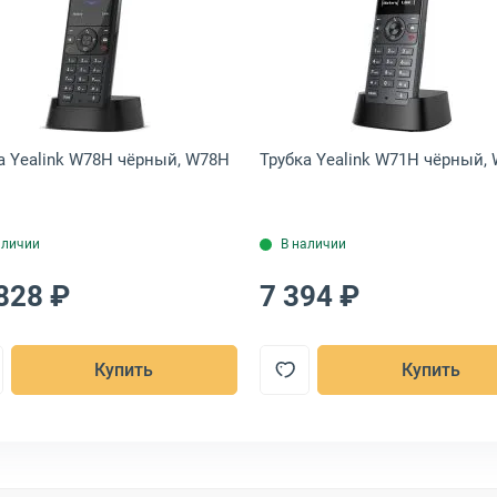
G/T48G, PA 5VDC 2A
ция IP Yealink W75 mini MC черный, W75 MINI MC
Открыть товар: Трубка Yealink W78H чёрный, W78H
Открыть това
а Yealink W78H чёрный, W78H
Трубка Yealink W71H чёрный,
аличии
В наличии
828 ₽
7 394 ₽
Купить
Купить