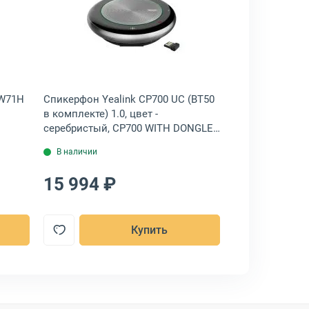
р: Трубка Yealink W71H чёрный, W71H
Открыть товар: Спикерфон Yealink CP7
 W71H
Спикерфон Yealink CP700 UC (BT50
Наушники Yeal
в комплекте) 1.0, цвет -
USB чёрный, 
серебристый, CP700 WITH DONGLE
UC
В наличии
В наличии
15 994 ₽
3 209 ₽
Купить