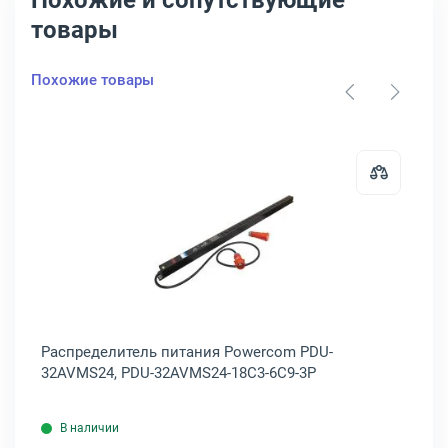
Похожие и сопутствующие
товары
Похожие товары
елитель питания ЦМО Rem-MC1, Zero U, R-MC1-32-4x3C13-4x2C19-A-
Открыть товар: Распределитель 
R-
Распределитель питания Powercom PDU-
Ра
32AVMS24, PDU-32AVMS24-18C3-6C9-3P
2S
В наличии