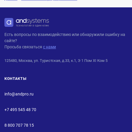
ANDPRO
Есть вопросы по взаимодействию или обнаружили ошибку на
сайте?
Просьба связаться
с нами
125480, Москва, ул. Туристская, д.33, к.1, Э 1 Пом XI Ком 5
КОНТАКТЫ
info@andpro.ru
+7 495 545 48 70
8 800 707 78 15