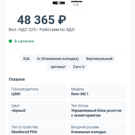
48 365 ₽
Вкл. НДС 22% • Работаем по ЭДО
В наличии
32A
in (Клеммная колодка)
Вертикальный
автомат
Zero U
Главное
Производитель
Модель
ЦМО
Rem-MC1
Цвет
Тип блока
чёрный
Управляемый блок розеток
с мониторингом
Тип устройства
Входной разъём
Monitored PDU
Клеммная колодка