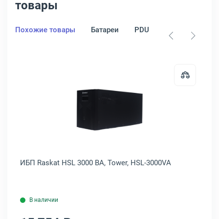
товары
Похожие товары
Батареи
PDU
Стабилизатор
 Back Basic 2200 ВА, Tower, Euro, 1108028
Открыть товар: ИБП Raskat HSL 3
28
ИБП Raskat HSL 3000 ВА, Tower, HSL-3000VA
ИБ
В наличии