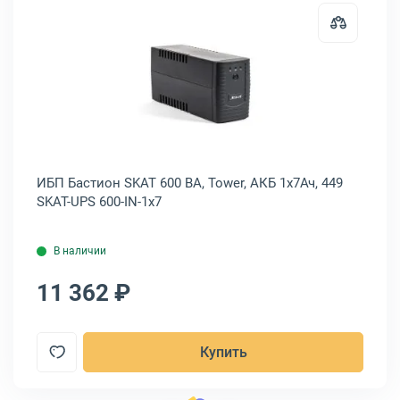
rman Back Pro Plus 2000 ВА, Tower, POWERMAN Back Pro 2000 Plus
Открыть товар: ИБП Бастион SKAT 
ИБП Бастион SKAT 600 ВА, Tower, АКБ 1х7Ач, 449
ИБ
SKAT-UPS 600-IN-1x7
00
В наличии
11 362 ₽
1
Купить