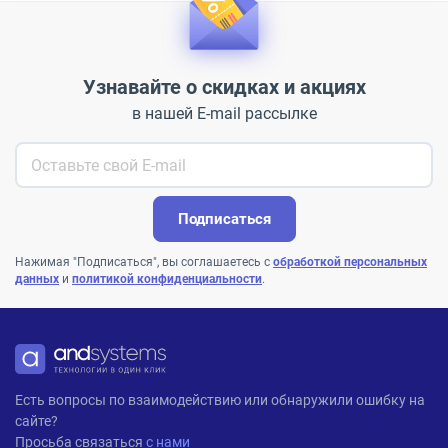
Узнавайте о скидках и акциях
в нашей E-mail рассылке
Подписаться
Нажимая "Подписаться", вы соглашаетесь с
обработкой персональных
данных
и
политикой конфиденциальности
.
ANDPRO
Есть вопросы по взаимодействию или обнаружили ошибку на
сайте?
Просьба связаться
с нами