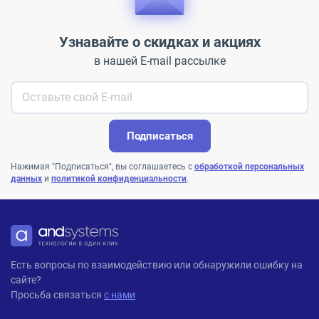
Узнавайте о скидках и акциях
в нашей E-mail рассылке
Подписаться
Нажимая "Подписаться", вы соглашаетесь с
обработкой персональных
данных
и
политикой конфиденциальности
.
ANDPRO
Есть вопросы по взаимодействию или обнаружили ошибку на
сайте?
Просьба связаться
с нами