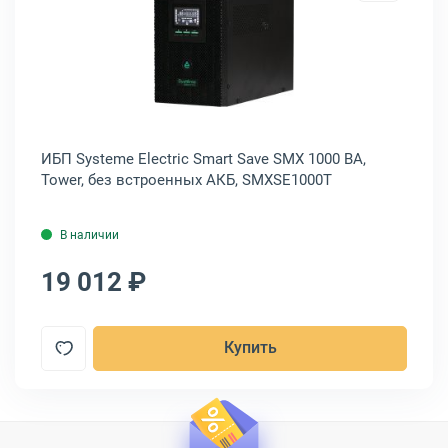
erman ONLINE PLUS 1000 ВА, Tower, без батарей, POWERMAN Online 
Открыть товар: ИБП Systeme Elect
ИБП Systeme Electriс Smart Save SMX 1000 ВА,
ИБ
Tower, без встроенных АКБ, SMXSE1000T
Ra
В наличии
19 012 ₽
1
Купить