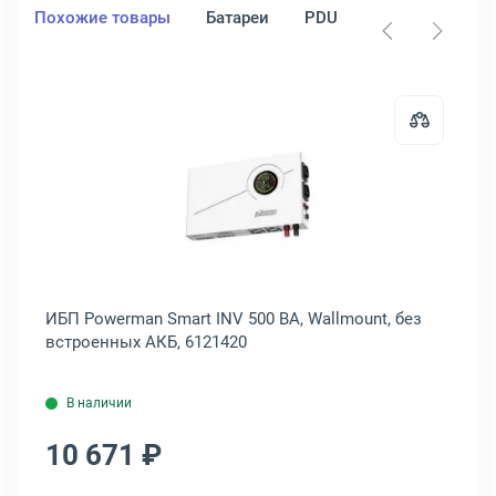
Похожие товары
Батареи
PDU
Стабилизатор
rcom SPIDER 550 ВА, Brick, SPD-550U LCD USB
Открыть товар: ИБП Powerman Sma
CD
ИБП Powerman Smart INV 500 ВА, Wallmount, без
ИБ
встроенных АКБ, 6121420
В наличии
10 671 ₽
1