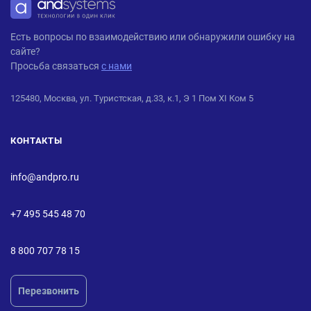
ANDPRO
Есть вопросы по взаимодействию или обнаружили ошибку на
сайте?
Просьба связаться
с нами
125480, Москва, ул. Туристская, д.33, к.1, Э 1 Пом XI Ком 5
КОНТАКТЫ
info@andpro.ru
+7 495 545 48 70
8 800 707 78 15
Перезвонить