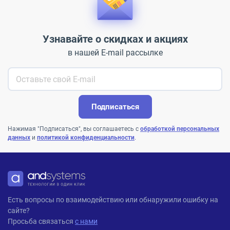
Узнавайте о скидках и акциях
в нашей E-mail рассылке
Подписаться
Нажимая "Подписаться", вы соглашаетесь с
обработкой персональных
данных
и
политикой конфиденциальности
.
ANDPRO
Есть вопросы по взаимодействию или обнаружили ошибку на
сайте?
Просьба связаться
с нами