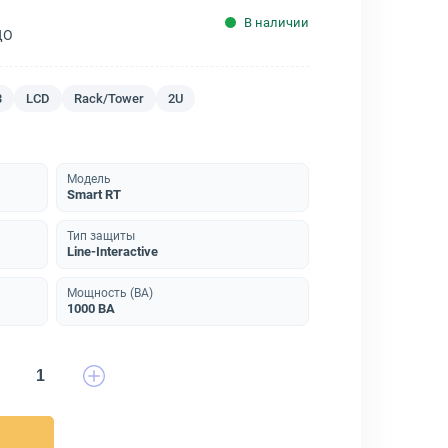
В наличии
ДО
3
LCD
Rack/Tower
2U
Модель
Smart RT
Тип защиты
Line-Interactive
Мощность (ВА)
1000 ВА