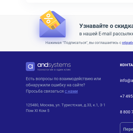
Узнавайте о скидк
в нашей E-mail рассылк
Нажимая "Подписаться", вы соглашаетесь с
обраб
КОНТ
ANDPRO
Есть вопросы по взаимодействию или
info@a
обнаружили ошибку на сайте?
Просьба связаться
с нами
+7 495
125480, Москва, ул. Туристская, д.33, к.1, Э 1
Пом XI Ком 5
8 800 
Пере