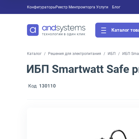
Конфигураторы
Реестр Минпромторга
Услуги
Блог
Каталог тов
Каталог
Решения для электропитания
ИБП
ИБП Smart
ИБП Smartwatt Safe p
Код
130110