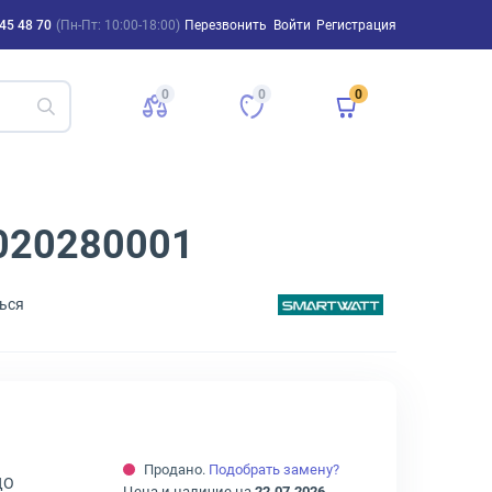
45 48 70
(Пн-Пт: 10:00-18:00)
Перезвонить
Войти
Регистрация
0
0
0
3020280001
ься
Продано.
Подобрать замену?
ДО
Цена и наличие на
22.07.2026