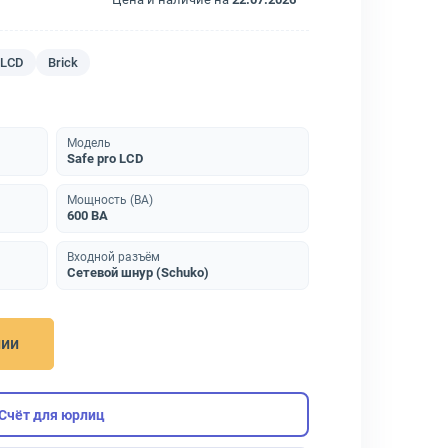
LCD
Brick
Модель
Safe pro LCD
Мощность (ВА)
600 ВА
Входной разъём
Сетевой шнур (Schuko)
нии
Счёт для юрлиц