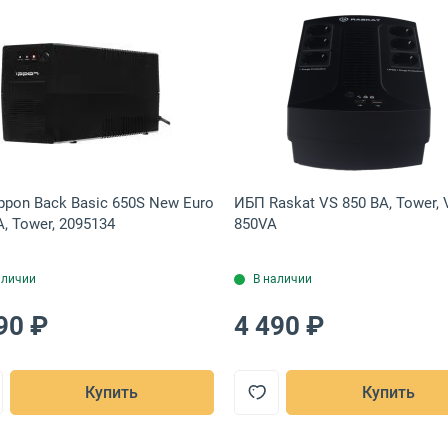
600
+ Frosty 650 ВА, Tower, 2111294
Открыть товар: ИБП Ippon Back Basic 650S New Euro 65
Открыть това
ppon Back Basic 650S New Euro
ИБП Raskat VS 850 ВА, Tower, 
А, Tower, 2095134
850VA
аличии
В наличии
90 ₽
4 490 ₽
Купить
Купить