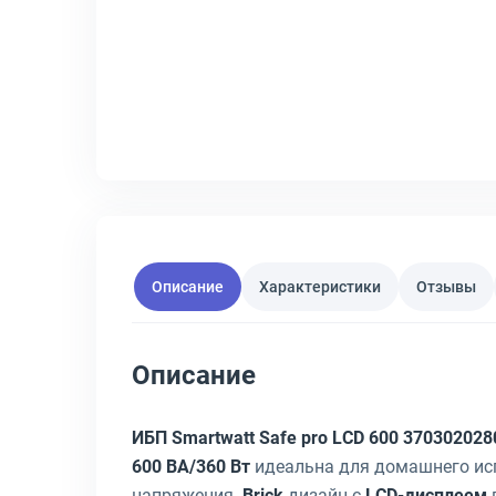
Описание
Характеристики
Отзывы
Описание
ИБП Smartwatt Safe pro LCD 600 37030202
600 ВА/360 Вт
идеальна для домашнего ис
напряжения.
Brick
дизайн с
LCD-дисплеем