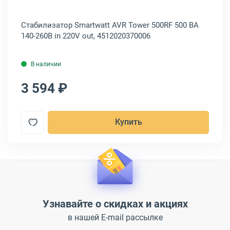
 in
Стабилизатор Smartwatt AVR Tower 500RF 500 ВА
Ст
140-260В in 220V out, 4512020370006
25
В наличии
3 594 ₽
4
Купить
Узнавайте о скидках и акциях
в нашей E-mail рассылке