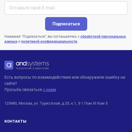
Подписаться
Нажимая "Подписаться", вы соглашаетесь с
обработкой персональных
данных
и
политикой конфиденциальности
.
ANDPRO
Есть вопросы по взаимодействию или обнаружили ошибку на
сайте?
Просьба связаться
с нами
125480, Москва, ул. Туристская, д.33, к.1, Э 1 Пом XI Ком 5
КОНТАКТЫ