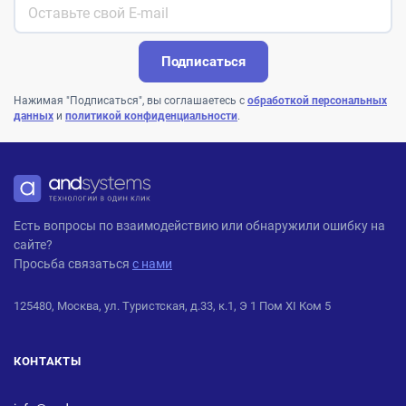
Подписаться
Нажимая "Подписаться", вы соглашаетесь с
обработкой персональных
данных
и
политикой конфиденциальности
.
ANDPRO
Есть вопросы по взаимодействию или обнаружили ошибку на
сайте?
Просьба связаться
с нами
125480, Москва, ул. Туристская, д.33, к.1, Э 1 Пом XI Ком 5
КОНТАКТЫ