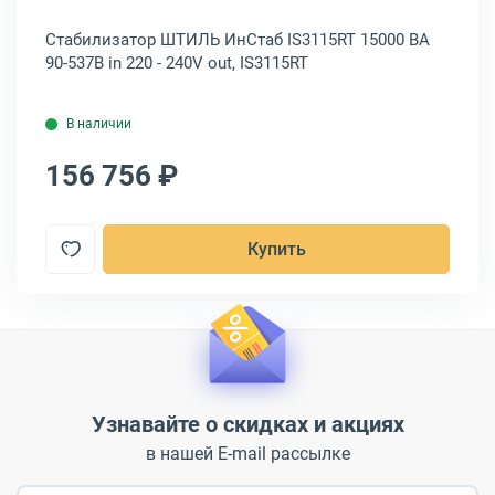
 in
Стабилизатор ШТИЛЬ ИнСтаб IS3115RT 15000 ВА
Ст
90-537В in 220 - 240V out, IS3115RT
90-
В наличии
156 756 ₽
1
Купить
Узнавайте о скидках и акциях
в нашей E-mail рассылке