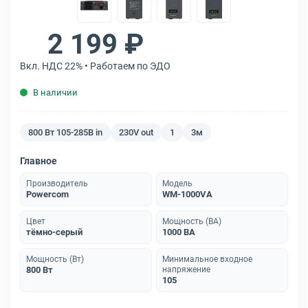
2 199 ₽
Вкл. НДС 22% • Работаем по ЭДО
В наличии
800 Вт 105-285В in
230V out
1
3м
Главное
Производитель
Модель
Powercom
WM-1000VA
Цвет
Мощность (ВА)
тёмно-серый
1000 ВА
Мощность (Вт)
Минимальное входное
800 Вт
напряжение
105