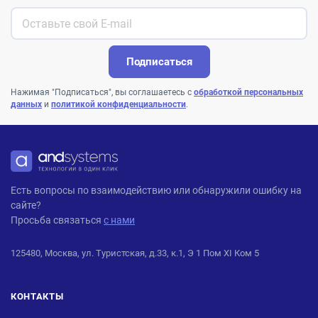
Подписаться
Нажимая "Подписаться", вы соглашаетесь с
обработкой персональных
данных
и
политикой конфиденциальности
.
ANDPRO
Есть вопросы по взаимодействию или обнаружили ошибку на
сайте?
Просьба связаться
с нами
125480, Москва, ул. Туристская, д.33, к.1, Э 1 Пом XI Ком 5
КОНТАКТЫ