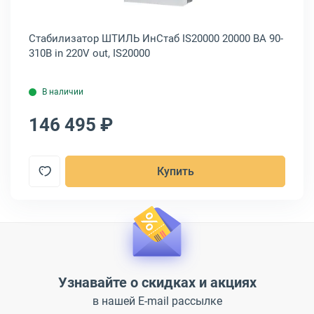
in
Стабилизатор ШТИЛЬ ИнСтаб IS20000 20000 ВА 90-
Ст
310В in 220V out, IS20000
10
В наличии
146 495 ₽
1
Купить
Узнавайте о скидках и акциях
в нашей E-mail рассылке