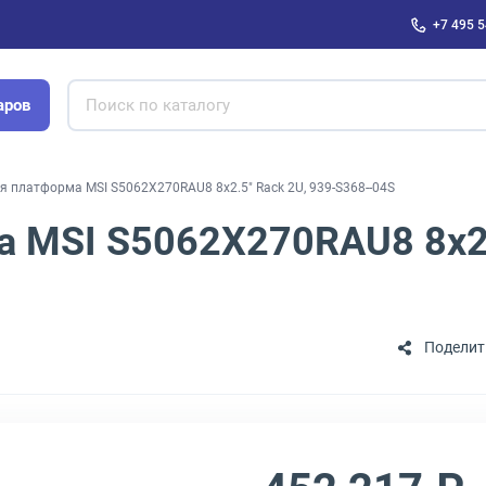
+7 495 5
аров
я платформа MSI S5062X270RAU8 8x2.5" Rack 2U, 939-S368--04S
 MSI S5062X270RAU8 8x2.
Поделит