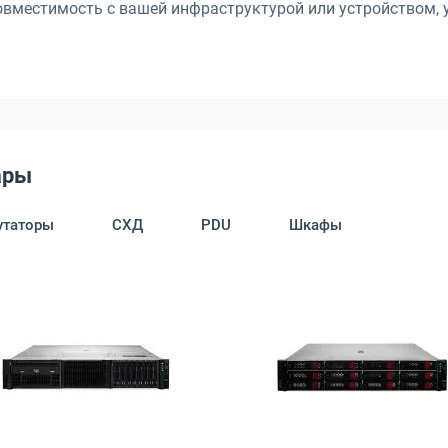
совместимость с вашей инфраструктурой или устройством, 
ары
таторы
СХД
PDU
Шкафы
 Rack 1U, 90SF02D1-M006Z0
атформа HPE Proliant DL360 Gen11 8x2.5" Rack 1U, P71673-425-001-
Открыть товар: Серверная платформа HPE ProLiant DL
Открыть това