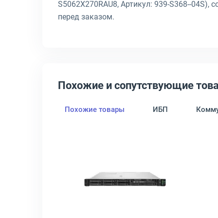
S5062X270RAU8, Артикул: 939-S368--04S), 
перед заказом.
Похожие и сопутствующие тов
Похожие товары
ИБП
Комму
Z-037-000
werEdge R660xs 8x2.5" Rack 1U, 210-BFUZ-051-000
крыть товар: Серверная платформа Asus RS700A-E12-RS12U 12x2.5"
Открыть товар: Серверная пл