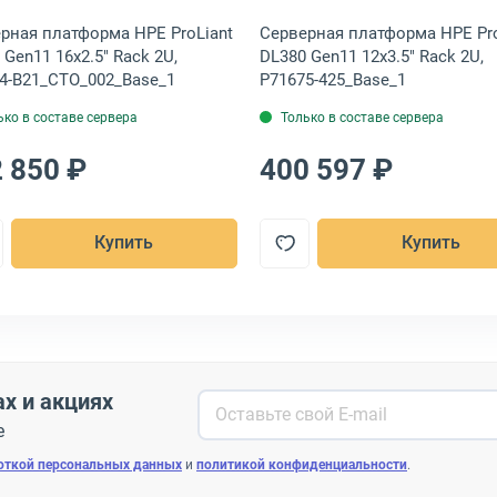
рная платформа HPE ProLiant
Серверная платформа HPE Pro
 Gen11 16x2.5" Rack 2U,
DL380 Gen11 12x3.5" Rack 2U,
4-B21_CTO_002_Base_1
P71675-425_Base_1
ько в составе сервера
Только в составе сервера
 850 ₽
400 597 ₽
Купить
Купить
ах и акциях
е
откой персональных данных
и
политикой конфиденциальности
.