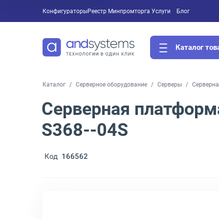
Конфигураторы
Реестр Минпромторга
Услуги
Блог
Каталог тов
Каталог
Серверное оборудование
Серверы
Серверна
Серверная платформа
S368--04S
Код
166562