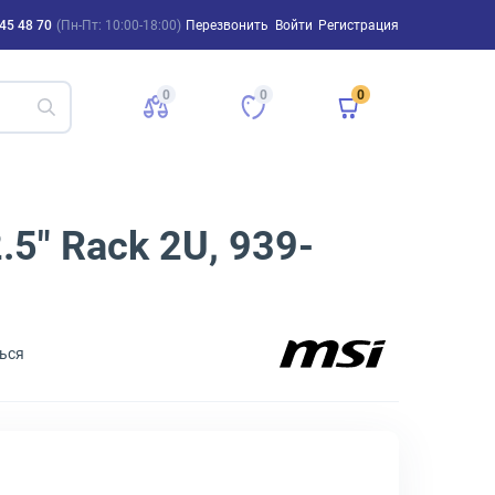
45 48 70
(Пн-Пт: 10:00-18:00)
Перезвонить
Войти
Регистрация
0
0
0
5" Rack 2U, 939-
ься