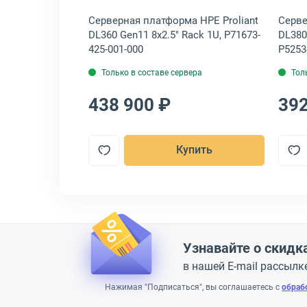
ма Asus
Серверная платформа HPE Proliant
Серве
2.5" Rack 1U,
DL360 Gen11 8x2.5" Rack 1U, P71673-
DL380
425-001-000
P5253
Только в составе сервера
Тол
438 900 ₽
392
пить
Купить
Узнавайте о скидк
в нашей E-mail рассылк
Нажимая "Подписаться", вы соглашаетесь с
обраб