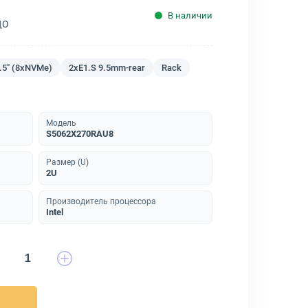
В наличии
ДО
.5" (8xNVMe)
2xE1.S 9.5mm-rear
Rack
Модель
S5062X270RAU8
Размер (U)
2U
Производитель процессора
Intel