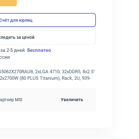
Счёт для юрлиц
Следить за ценой
за 2-5 дней
Бесплатно
оссии
5062X270RAU8, 2xLGA 4710, 32хDDR5, 8x2.5"
2x2700W (80 PLUS Titanium), Rack, 2U, 939-
артнер MSI
Увеличить