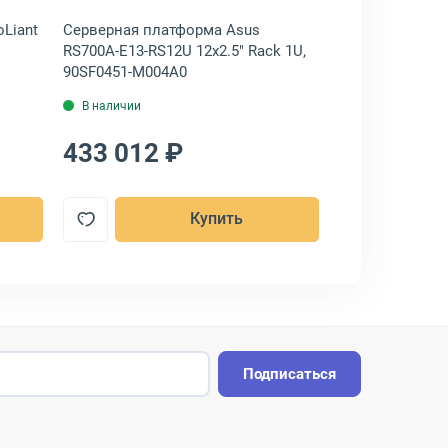
Liant
Серверная платформа Asus
Серверная пла
RS700A-E13-RS12U 12x2.5" Rack 1U,
E12-RS4U 4x3.5"
90SF0451-M004A0
M00170
В наличии
В наличии
433 012 ₽
443 947 
Купить
Подписаться