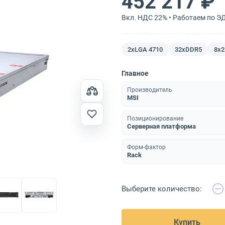
452 217 ₽
Вкл. НДС 22% • Работаем по Э
2xLGA 4710
32хDDR5
8x2
Главное
Производитель
MSI
Позиционирование
Серверная платформа
Форм-фактор
Rack
Выберите количество:
Купить