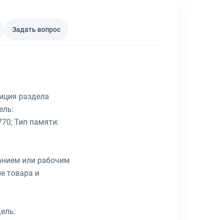
Задать вопрос
зиция раздела
ель:
770; Тип памяти:
ванием или рабочим
е товара и
ель: