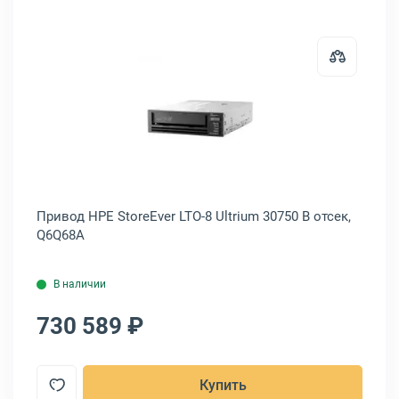
PE StoreEver LTO-7 Ultrium 15000 В отсек, N7P37A
Открыть товар: Привод HPE StoreE
к,
Привод HPE StoreEver LTO-8 Ultrium 30750 В отсек,
Пр
Q6Q68A
N7
В наличии
730 589 ₽
6
Купить