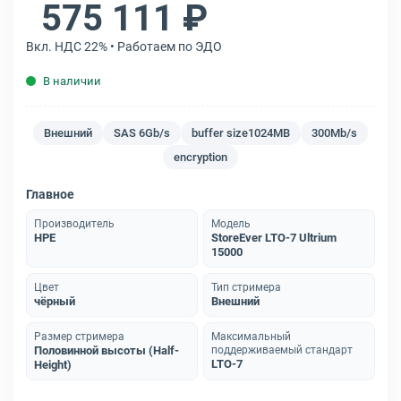
575 111 ₽
Вкл. НДС 22% • Работаем по ЭДО
В наличии
Внешний
SAS 6Gb/s
buffer size1024MB
300Mb/s
encryption
Главное
Производитель
Модель
HPE
StoreEver LTO-7 Ultrium
15000
Цвет
Тип стримера
чёрный
Внешний
Размер стримера
Максимальный
Половинной высоты (Half-
поддерживаемый стандарт
LTO-7
Height)