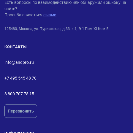
ANDPRO
Есть вопросы по взаимодействию или обнаружили ошибку на
сайте?
Просьба связаться
с нами
125480, Москва, ул. Туристская, д.33, к.1, Э 1 Пом XI Ком 5
КОНТАКТЫ
info@andpro.ru
+7 495 545 48 70
8 800 707 78 15
Перезвонить