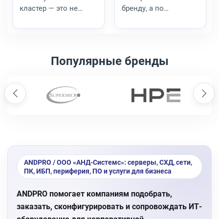
кластер — это не
бренду, а по
«просто два
соответствию
сервера»:
требованиям:
работающая схема —
совместимость с
два сопоставимых
парком и гостевыми
Популярные бренды
узла с запасом,
системами,
кворум с «третьим
экосистема
голосом»,
резервного
продуманное
копирования,
Supermicro
HPE
хранилище,
отказоустойчивость,
дублированная сеть и
команда, стоимость
регламент. В стат...
владения, путь
миграции....
ANDPRO / ООО «АНД-Системс»: серверы, СХД, сети,
ПК, ИБП, периферия, ПО и услуги для бизнеса
ANDPRO помогает компаниям подобрать,
заказать, сконфигурировать и сопровождать ИТ-