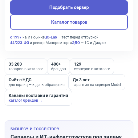
Подобрать сервер
Каталог товаров
с 1997
на ИТ-рынке
QC-Lab
— тест перед отгрузкой
44/223-ФЗ
и реестр Минпромторга
ЭДО
— 1С и Диадок
33 203
400+
129
товаров в каталоге
брендов
серверов в каталоге
Счёт с НДС
До 3 лет
для юрлиц — в день обращения
гарантия на серверы Model
Каналы поставки и гарантия
каталог брендов →
БИЗНЕСУ И ГОССЕКТОРУ
Серверы и ИТ-инфраструктура под задачу