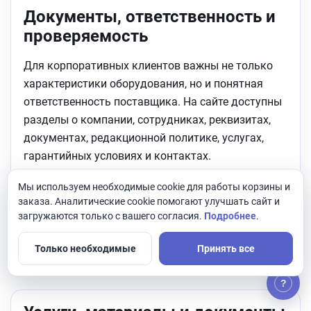
Документы, ответственность и
проверяемость
Для корпоративных клиентов важны не только
характеристики оборудования, но и понятная
ответственность поставщика. На сайте доступны
разделы о компании, сотрудниках, реквизитах,
документах, редакционной политике, услугах,
гарантийных условиях и контактах.
Подробнее:
о компании ANDPRO
,
реквизиты ООО
Мы используем необходимые cookie для работы корзины и
«АНД-Системс»
,
сотрудники ANDPRO
,
заказа. Аналитические cookie помогают улучшать сайт и
загружаются только с вашего согласия.
Подробнее
.
редакционная политика
,
гарантия и сервис
,
контакты
.
Только необходимые
Принять все
?