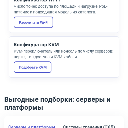
Число точек доступа по площади и нагрузке, PoE-
питание и подходящая модель из каталога.
Рассчитать Wi-Fi
Конфигуратор KVM
KVM-переключатель или консоль по числу серверов:
порты, тип доступа и KVM-кабели.
Подобрать KVM
Выгодные подборки: серверы и
платформы
Серверы и платформы
Системы хранения (СХД)
Се