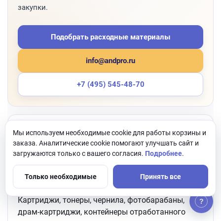
закупки.
Подобрать расходные материалы
info@andpro.ru
+7 (495) 545-48-70
Категория:
Мы используем необходимые cookie для работы корзины и
заказа. Аналитические cookie помогают улучшать сайт и
Расходные материалы для принтеров, МФУ,
загружаются только с вашего согласия.
Подробнее
.
копировальной техники и офисной печати.
Только необходимые
Принять все
Основные позиции:
Картриджи, тонеры, чернила, фотобарабаны,
?
драм-картриджи, контейнеры отработанного