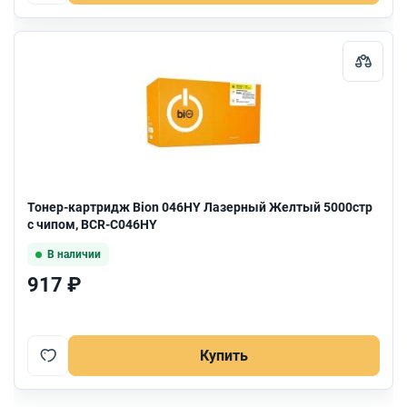
Тонер-картридж Bion 046HY Лазерный Желтый 5000стр
с чипом, BCR-C046HY
В наличии
917 ₽
Купить