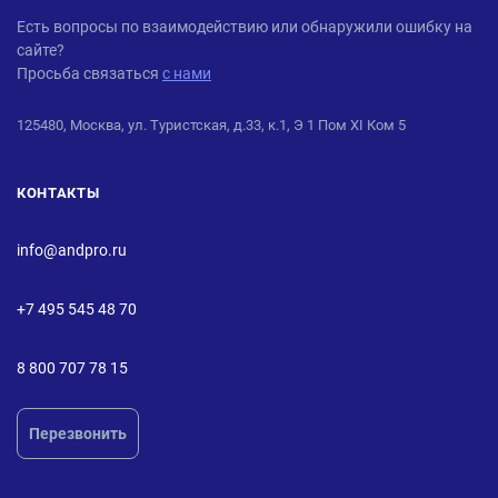
ANDPRO
Есть вопросы по взаимодействию или обнаружили ошибку на
сайте?
Просьба связаться
с нами
125480, Москва, ул. Туристская, д.33, к.1, Э 1 Пом XI Ком 5
КОНТАКТЫ
info@andpro.ru
+7 495 545 48 70
8 800 707 78 15
Перезвонить