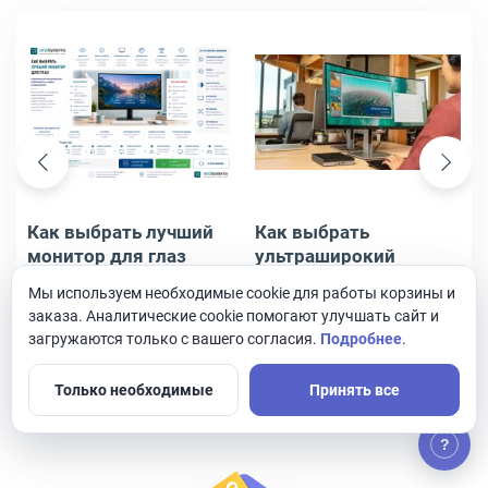
Как выбрать лучший монитор для глаз
Как выбрать ультраширокий из
Как выбрать лучший
Как выбрать
монитор для глаз
ультраширокий
изогнутый монитор
Мы используем необходимые cookie для работы корзины и
заказа. Аналитические cookie помогают улучшать сайт и
Лучший монитор для
Выбираем изогнутый
загружаются только с вашего согласия.
Подробнее
.
глаз — не обязательно
монитор с высоким
самый дорогой или
разрешением и
Только необходимые
Принять все
самый яркий. Для
соотношением сторон
01.07.2026
01.07.2026
комфорта важны
21:9
отсутствие заметного
?
мерцания, адекватная
яркость, хорошая