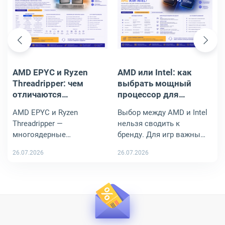
AMD EPYC и Ryzen
AMD или Intel: как
Threadripper: чем
выбрать мощный
отличаются
процессор для
многоядерные
компьютера
AMD EPYC и Ryzen
Выбор между AMD и Intel
процессоры
Threadripper —
нельзя сводить к
многоядерные
бренду. Для игр важны
процессоры AMD, но
быстрые ядра, кэш,
26.07.2026
26.07.2026
они созданы для
частота, видеокарта и
разных платформ. EPYC
тесты в конкретных
ориентирован на
проектах. Для работы —
серверы, дата-центры,
ядра, потоки, память,
виртуализацию, базы
стабильность,
данных, облака и
охлаждение и
инфраструктуру 24/7.
поддержка нужного ПО.