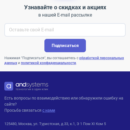
Ryzen Threadripper ...
...
Узнавайте о скидках и акциях
в нашей E-mail рассылке
Подписаться
Нажимая "Подписаться", вы соглашаетесь с
обработкой персональных
данных
и
политикой конфиденциальности
.
ANDPRO
Есть вопросы по взаимодействию или обнаружили ошибку на
сайте?
Просьба связаться
с нами
125480, Москва, ул. Туристская, д.33, к.1, Э 1 Пом XI Ком 5