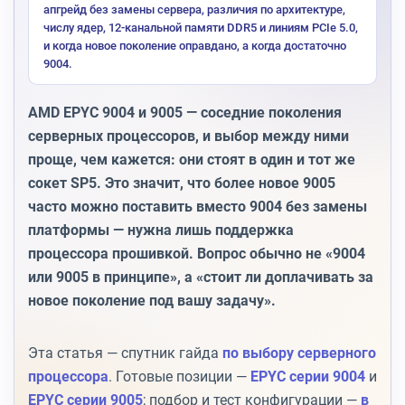
апгрейд без замены сервера, различия по архитектуре,
числу ядер, 12-канальной памяти DDR5 и линиям PCIe 5.0,
и когда новое поколение оправдано, а когда достаточно
9004.
AMD EPYC 9004 и 9005 — соседние поколения
серверных процессоров, и выбор между ними
проще, чем кажется: они стоят в один и тот же
сокет SP5. Это значит, что более новое 9005
часто можно поставить вместо 9004 без замены
платформы — нужна лишь поддержка
процессора прошивкой. Вопрос обычно не «9004
или 9005 в принципе», а «стоит ли доплачивать за
новое поколение под вашу задачу».
Эта статья — спутник гайда
по выбору серверного
процессора
. Готовые позиции —
EPYC серии 9004
и
EPYC серии 9005
; подбор и тест конфигурации —
в