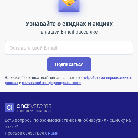
Узнавайте о скидках и акциях
в нашей E-mail рассылке
Подписаться
Нажимая "Подписаться", вы соглашаетесь с
обработкой персональных
данных
и
политикой конфиденциальности
.
ANDPRO
Есть вопросы по взаимодействию или обнаружили ошибку на
сайте?
Просьба связаться
с нами