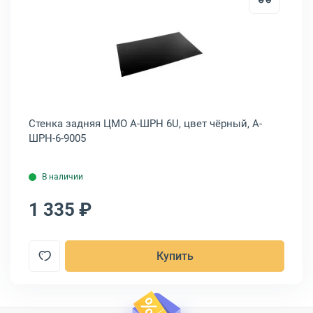
 уголков ЦМО УО-75, (2шт.), УО-75
Открыть товар: Стенка задняя ЦМ
Стенка задняя ЦМО А-ШРН 6U, цвет чёрный, А-
Ко
ШРН-6-9005
В наличии
1 335 ₽
1
Купить