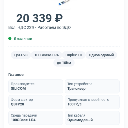
20 339 ₽
Вкл. НДС 22% • Работаем по ЭДО
В наличии
QSFP28
100GBase-LR4
Duplex LC
Одномодовый
до 10Км
Главное
Производитель
Тип устройства
SILICOM
Трансивер
Форм-фактор
Пропускная способность
QSFP28
100 Гб/с
Среда передачи
Тип кабеля
100GBase-LR4
Одномодовый