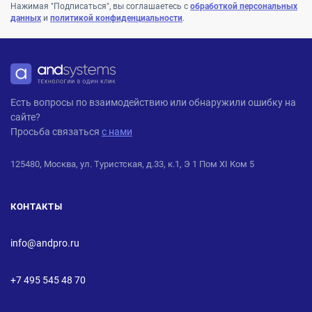
Нажимая "Подписаться", вы соглашаетесь с
обработкой персональных
данных
и
политикой конфиденциальности
.
ANDPRO
Есть вопросы по взаимодействию или обнаружили ошибку на
сайте?
Просьба связаться
с нами
125480, Москва, ул. Туристская, д.33, к.1, Э 1 Пом XI Ком 5
КОНТАКТЫ
info@andpro.ru
+7 495 545 48 70