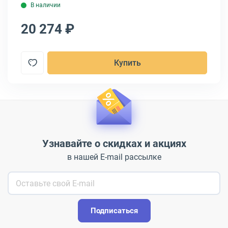
В наличии
20 274 ₽
2
Купить
Узнавайте о скидках и акциях
в нашей E-mail рассылке
Подписаться