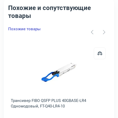
Похожие и сопутствующие
товары
Похожие товары
й, FT-QSFP+-LR4
ер ZyXEL SFP 1000Base-SX Многомодовый (10шт), SFP-SX-E-ZZBD01
Открыть товар: Трансивер FIBO 
ый
Трансивер FIBO QSFP PLUS 40GBASE-LR4
Тр
Одномодовый, FT-Q40-LR4-10
Мн