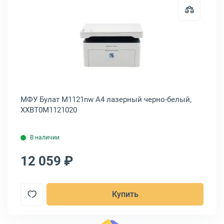
ntum M6507W A4 лазерный черно-белый, M6507W
Открыть товар: МФУ Булат M112
,
МФУ Булат M1121nw A4 лазерный черно-белый,
МФ
XXBT0M1121020
C1
В наличии
12 059 ₽
1
Купить