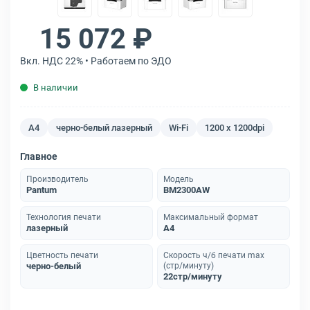
15 072 ₽
Вкл. НДС 22% • Работаем по ЭДО
В наличии
A4
черно-белый лазерный
Wi-Fi
1200 x 1200dpi
Главное
Производитель
Модель
Pantum
BM2300AW
Технология печати
Максимальный формат
лазерный
A4
Цветность печати
Скорость ч/б печати max
черно-белый
(стр/минуту)
22стр/минуту