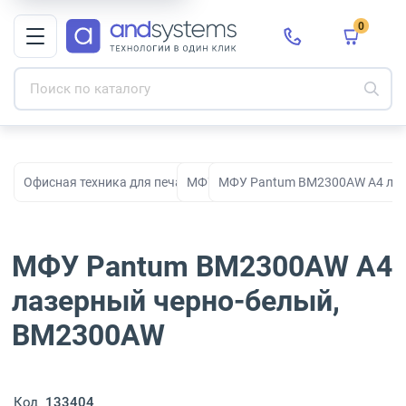
0
Офисная техника для печати, сканирования и документооборо
МФУ
МФУ Pantum BM2300AW A4 лаз
МФУ Pantum BM2300AW A4
лазерный черно-белый,
BM2300AW
Код
133404