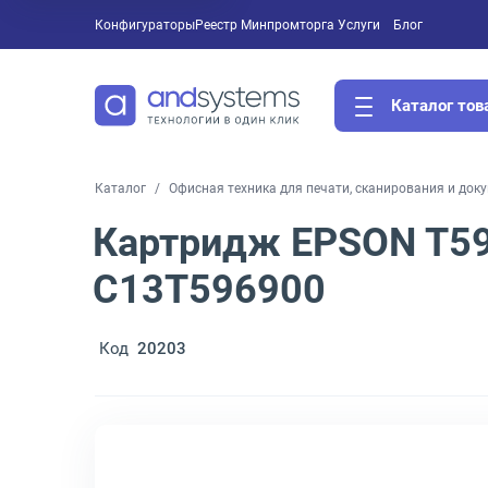
Конфигураторы
Реестр Минпромторга
Услуги
Блог
Каталог тов
Каталог
Офисная техника для печати, сканирования и док
Картридж EPSON T59
C13T596900
Код
20203