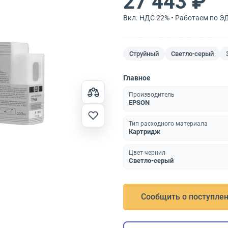
27 443 ₽
Вкл. НДС 22% • Работаем по Э
Струйный
Светло-серый
Главное
Производитель
EPSON
Тип расходного материала
Картридж
Цвет чернил
Светло-серый
Сообщить о поступле