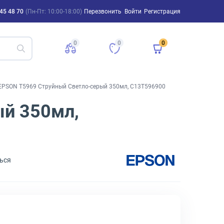
45 48 70
(Пн-Пт: 10:00-18:00)
Перезвонить
Войти
Регистрация
0
0
0
EPSON T5969 Струйный Светло-серый 350мл, C13T596900
й 350мл,
ься