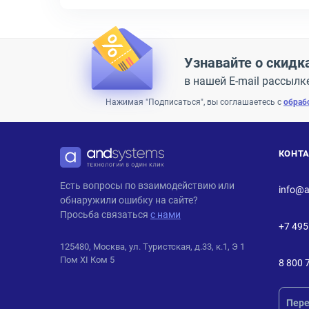
Узнавайте о скидк
в нашей E-mail рассылк
Нажимая "Подписаться", вы соглашаетесь с
обраб
КОНТ
ANDPRO
Есть вопросы по взаимодействию или
info@a
обнаружили ошибку на сайте?
Просьба связаться
с нами
+7 495
125480, Москва, ул. Туристская, д.33, к.1, Э 1
Пом XI Ком 5
8 800 
Пере