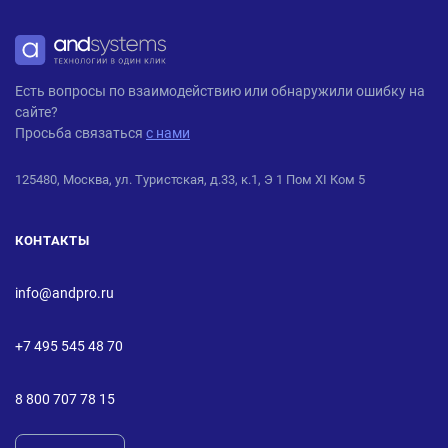
ANDPRO
Есть вопросы по взаимодействию или обнаружили ошибку на
сайте?
Просьба связаться
с нами
125480, Москва, ул. Туристская, д.33, к.1, Э 1 Пом XI Ком 5
КОНТАКТЫ
info@andpro.ru
+7 495 545 48 70
8 800 707 78 15