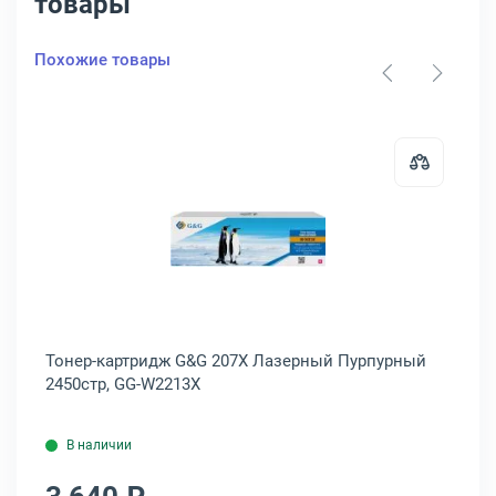
товары
Похожие товары
210A
артридж HP Inc. 207X Лазерный Пурпурный 2450стр, W2213X
Открыть товар: Тонер-картридж 
ный
Тонер-картридж G&G 207X Лазерный Пурпурный
То
2450стр, GG-W2213X
24
В наличии