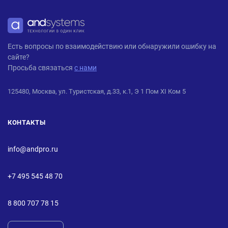
ANDPRO
Есть вопросы по взаимодействию или обнаружили ошибку на
сайте?
Просьба связаться
с нами
125480, Москва, ул. Туристская, д.33, к.1, Э 1 Пом XI Ком 5
КОНТАКТЫ
info@andpro.ru
+7 495 545 48 70
8 800 707 78 15