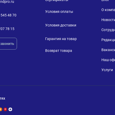
ndpro.ru
О комп
Условия оплаты
 545 48 70
Новост
Условия доставки
707 78 15
Сотруд
Гарантия на товар
Редакц
звонить
Ваканс
Возврат товара
Наш оф
Услуги
тях