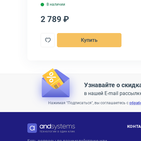
В наличии
2 789 ₽
Купить
Узнавайте о скидк
в нашей E-mail рассылк
Нажимая "Подписаться", вы соглашаетесь с
обраб
КОНТ
ANDPRO