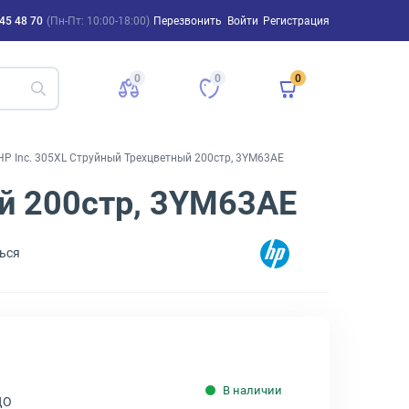
45 48 70
(Пн-Пт: 10:00-18:00)
Перезвонить
Войти
Регистрация
0
0
0
P Inc. 305XL Струйный Трехцветный 200стр, 3YM63AE
й 200стр, 3YM63AE
ься
В наличии
ДО