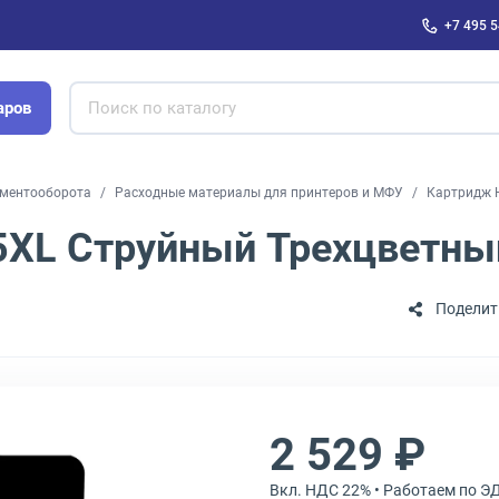
+7 495 5
аров
ументооборота
Расходные материалы для принтеров и МФУ
Картридж H
05XL Струйный Трехцветны
Поделит
2 529 ₽
Вкл. НДС 22% • Работаем по Э