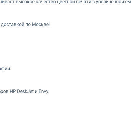
ечивает высокое качество цветной печати с увеличенной е
й доставкой по Москве!
афий.
ров HP DeskJet и Envy.