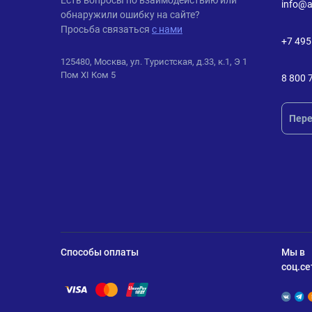
Есть вопросы по взаимодействию или
info@a
обнаружили ошибку на сайте?
Просьба связаться
с нами
+7 495
125480, Москва, ул. Туристская, д.33, к.1, Э 1
Пом XI Ком 5
8 800 
Пере
Способы оплаты
Мы в
соц.се
Помощь по оплате Visa
Помощь по оплате Mastercard
Помощь по оплате UnionPay