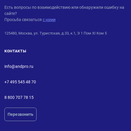
ANDPRO
Есть вопросы по взаимодействию или обнаружили ошибку на
сайте?
Просьба связаться
с нами
125480, Москва, ул. Туристская, д.33, к.1, Э 1 Пом XI Ком 5
КОНТАКТЫ
info@andpro.ru
+7 495 545 48 70
8 800 707 78 15
Перезвонить