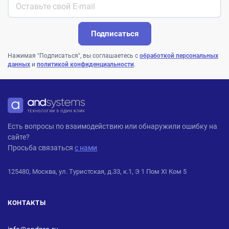
Подписаться
Нажимая "Подписаться", вы соглашаетесь с
обработкой персональных
данных
и
политикой конфиденциальности
.
ANDPRO
Есть вопросы по взаимодействию или обнаружили ошибку на
сайте?
Просьба связаться
с нами
125480, Москва, ул. Туристская, д.33, к.1, Э 1 Пом XI Ком 5
КОНТАКТЫ