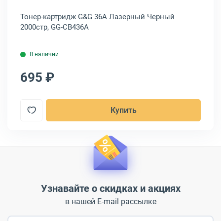
Тонер-картридж G&G 36A Лазерный Черный
То
2000стр, GG-CB436A
20
В наличии
695 ₽
7
Купить
Узнавайте о скидках и акциях
в нашей E-mail рассылке