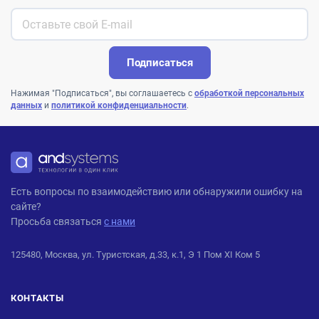
Подписаться
Нажимая "Подписаться", вы соглашаетесь с
обработкой персональных
данных
и
политикой конфиденциальности
.
ANDPRO
Есть вопросы по взаимодействию или обнаружили ошибку на
сайте?
Просьба связаться
с нами
125480, Москва, ул. Туристская, д.33, к.1, Э 1 Пом XI Ком 5
КОНТАКТЫ