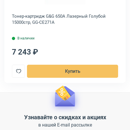
ный
Тонер-картридж G&G 650A Лазерный Голубой
То
15000стр, GG-CE271A
13
В наличии
7 243 ₽
5
Купить
Узнавайте о скидках и акциях
в нашей E-mail рассылке