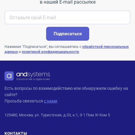
в нашей E-mail рассылке
Подписаться
Нажимая "Подписаться", вы соглашаетесь с
обработкой персональных
данных
и
политикой конфиденциальности
.
ANDPRO
Есть вопросы по взаимодействию или обнаружили ошибку на
сайте?
Просьба связаться
с нами
125480, Москва, ул. Туристская, д.33, к.1, Э 1 Пом XI Ком 5
КОНТАКТЫ