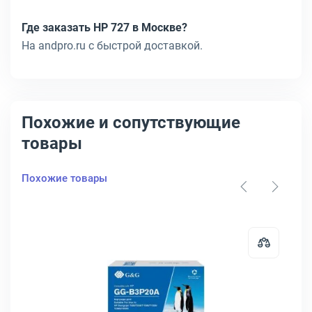
Где заказать HP 727 в Москве?
На andpro.ru с быстрой доставкой.
Похожие и сопутствующие
товары
Похожие товары
п./Серый/Мат.-черн., B3P06A
ж HP Inc. 727 Струйный Пурпурный 130мл, B3P20A
Открыть товар: Картридж G&G 7