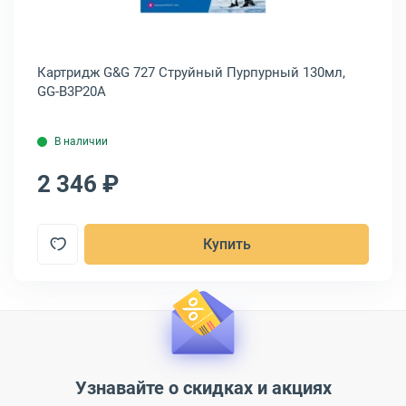
л,
Картридж G&G 727 Струйный Пурпурный 130мл,
Ка
GG-B3P20A
B3
В наличии
2 346 ₽
2
Купить
Узнавайте о скидках и акциях