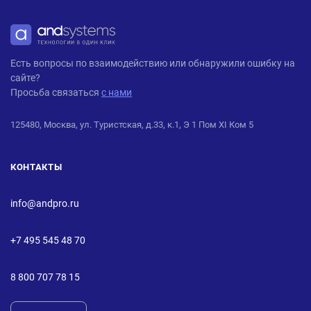
ANDPRO
Есть вопросы по взаимодействию или обнаружили ошибку на
сайте?
Просьба связаться
с нами
125480, Москва, ул. Туристская, д.33, к.1, Э 1 Пом XI Ком 5
КОНТАКТЫ
info@andpro.ru
+7 495 545 48 70
8 800 707 78 15