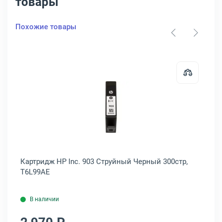
товары
Похожие товары
ж HP Inc. 903 Струйный Пурпурный 315стр, T6L91AE
Открыть товар: Картридж HP Inc.
тр,
Картридж HP Inc. 903 Струйный Черный 300стр,
Ка
T6L99AE
T6
В наличии