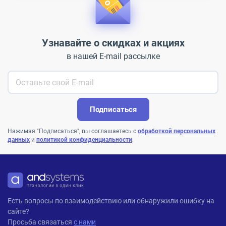
Узнавайте о скидках и акциях
в нашей E-mail рассылке
Подписаться
Нажимая "Подписаться", вы соглашаетесь с
обработкой персональных
данных
и
политикой конфиденциальности
.
ANDPRO
Есть вопросы по взаимодействию или обнаружили ошибку на
сайте?
Просьба связаться
с нами