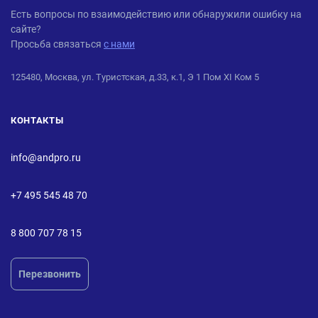
ANDPRO
Есть вопросы по взаимодействию или обнаружили ошибку на
сайте?
Просьба связаться
с нами
125480, Москва, ул. Туристская, д.33, к.1, Э 1 Пом XI Ком 5
КОНТАКТЫ
info@andpro.ru
+7 495 545 48 70
8 800 707 78 15
Перезвонить