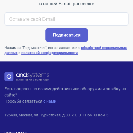
в нашей E-mail рассылке
Подписаться
Нажимая "Подписаться", вы соглашаетесь с
обработкой персональных
данных
и
политикой конфиденциальности
.
ANDPRO
Есть вопросы по взаимодействию или обнаружили ошибку на
сайте?
Просьба связаться
с нами
125480, Москва, ул. Туристская, д.33, к.1, Э 1 Пом XI Ком 5