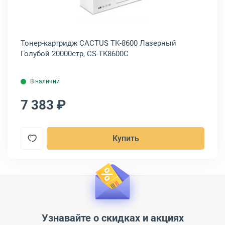
Тонер-картридж CACTUS TK-8600 Лазерный
То
Голубой 20000стр, CS-TK8600C
Же
В наличии
7 383 ₽
7
Купить
Узнавайте о скидках и акциях