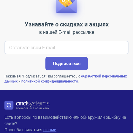
Узнавайте о скидках и акциях
в нашей E-mail рассылке
Подписаться
Нажимая "Подписаться", вы соглашаетесь с
обработкой персональных
данных
и
политикой конфиденциальности
.
ANDPRO
Есть вопросы по взаимодействию или обнаружили ошибку на
сайте?
Просьба связаться
с нами