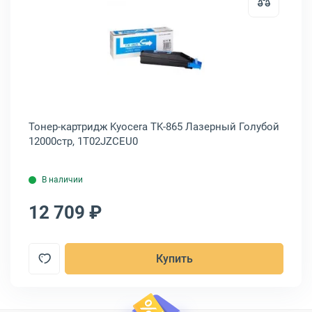
артридж Kyocera TK-865 Лазерный Черный 20000стр, 1T02JZ0EU0
Открыть товар: Тонер-картридж K
ый
Тонер-картридж Kyocera TK-865 Лазерный Голубой
То
12000стр, 1T02JZCEU0
Пу
В наличии
12 709 ₽
1
Купить