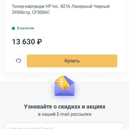
Тонер-картридж HP Inc. 827A Лазерный Черный
То
29500стр, CF300AC
32
В наличии
13 630 ₽
2
Купить
Узнавайте о скидках и акциях
в нашей E-mail рассылке