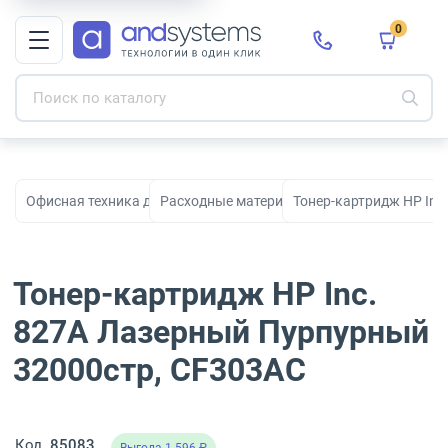
0
Офисная техника для печати, сканирования и документооборо
Расходные материалы для принтеров и МФ
Тонер-картридж HP Inc
Тонер-картридж HP Inc.
827A Лазерный Пурпурный
32000стр, CF303AC
Код
85083