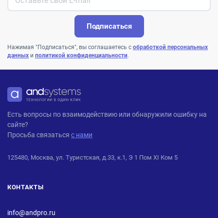
Подписаться
Нажимая "Подписаться", вы соглашаетесь с
обработкой персональных
данных
и
политикой конфиденциальности
.
ANDPRO
Есть вопросы по взаимодействию или обнаружили ошибку на
сайте?
Просьба связаться
с нами
125480, Москва, ул. Туристская, д.33, к.1, Э 1 Пом XI Ком 5
КОНТАКТЫ
info@andpro.ru